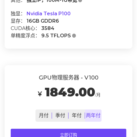
其他：
独立IP，100M-1G带宽

独显：
Nvidia Tesla P100
显存：
16GB GDDR6
CUDA核心：
3584
单精度浮点：
9.5 TFLOPS

GPU物理服务器 - V100
1849.00
￥
/月
月
付
季
付
年
付
两年
付
立即订购