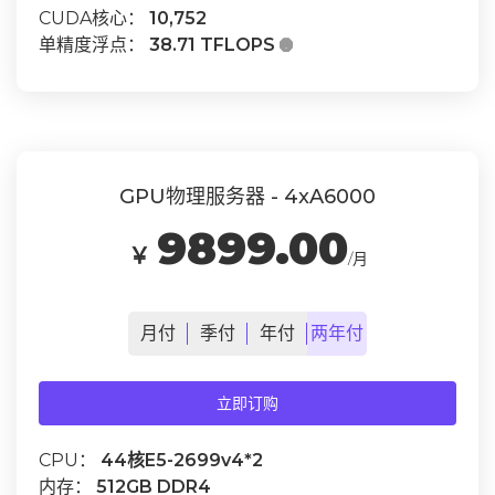
CUDA核心：
10,752
单精度浮点：
38.71 TFLOPS

GPU物理服务器 - 4xA6000
9899.00
￥
/月
月
付
季
付
年
付
两年
付
立即订购
CPU：
44核E5-2699v4*2
内存：
512GB DDR4