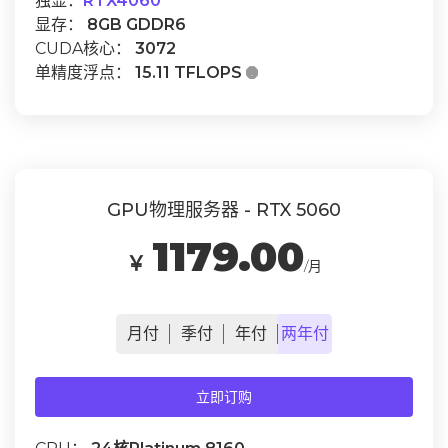
独显：
RTX4060
显存：
8GB GDDR6
CUDA核心：
3072
单精度浮点：
15.11 TFLOPS

GPU物理服务器 - RTX 5060
1179.00
￥
/月
月
付
季
付
年
付
两年
付
立即订购