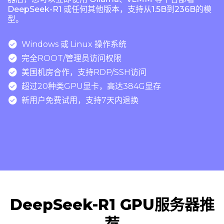
DeepSeek-R1 或任何其他版本，支持从1.5B到236B的模
型。

Windows 或 Linux 操作系统

完全ROOT/管理员访问权限

美国机房合作，支持RDP/SSH访问

超过20种类GPU显卡，高达384G显存

新用户免费试用，支持7天内退换
DeepSeek-R1 GPU服务器推
荐