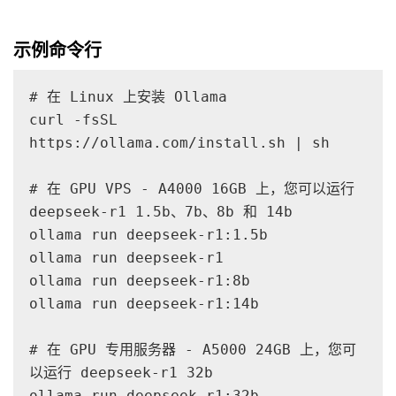
示例命令行
# 在 Linux 上安装 Ollama

curl -fsSL 
https://ollama.com/install.sh | sh

# 在 GPU VPS - A4000 16GB 上，您可以运行 
deepseek-r1 1.5b、7b、8b 和 14b

ollama run deepseek-r1:1.5b

ollama run deepseek-r1

ollama run deepseek-r1:8b

ollama run deepseek-r1:14b

# 在 GPU 专用服务器 - A5000 24GB 上，您可
以运行 deepseek-r1 32b

ollama run deepseek-r1:32b
