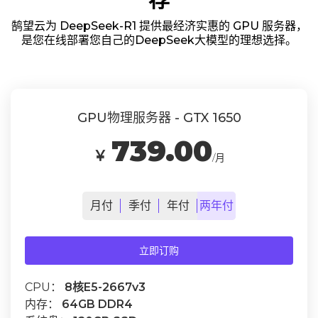
鹄望云为 DeepSeek-R1 提供最经济实惠的 GPU 服务器，
是您在线部署您自己的DeepSeek大模型的理想选择。
GPU物理服务器 - GTX 1650
739.00
￥
/月
月
付
季
付
年
付
两年
付
立即订购
CPU：
8核E5-2667v3
内存：
64GB DDR4