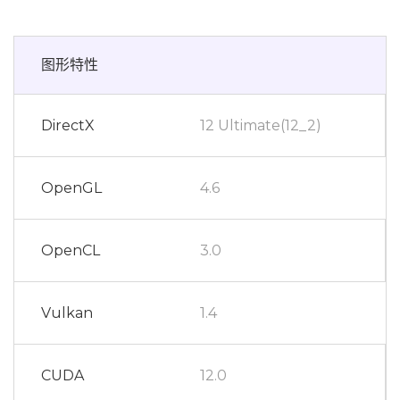
图形特性
DirectX
12 Ultimate(12_2)
OpenGL
4.6
OpenCL
3.0
Vulkan
1.4
CUDA
12.0