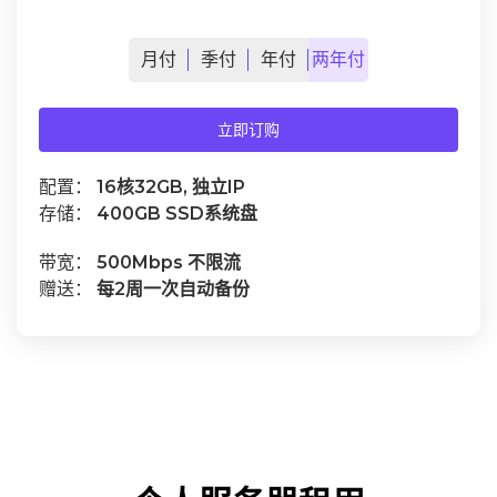
月
付
季
付
年
付
两年
付
立即订购
配置：
16核32GB, 独立IP
存储：
400GB SSD系统盘
带宽：
500Mbps 不限流
赠送：
每2周一次自动备份