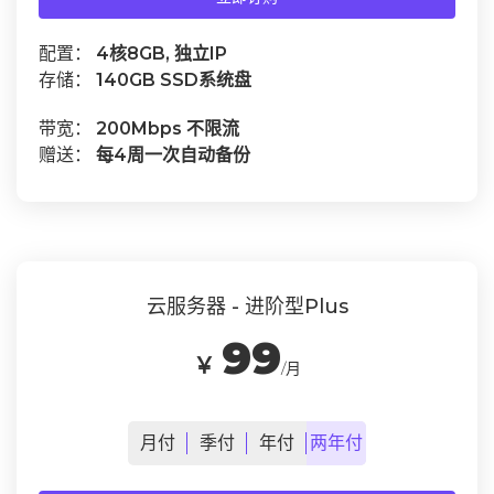
配置：
4核8GB, 独立IP
存储：
140GB SSD系统盘
带宽：
200Mbps 不限流
赠送：
每4周一次自动备份
云服务器 - 进阶型Plus
99
￥
/月
月
付
季
付
年
付
两年
付