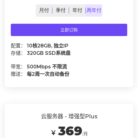
月
付
季
付
年
付
两年
付
立即订购
配置：
10核28GB, 独立IP
存储：
320GB SSD系统盘
带宽：
500Mbps 不限流
赠送：
每2周一次自动备份
云服务器 - 增强型Plus
369
￥
/月