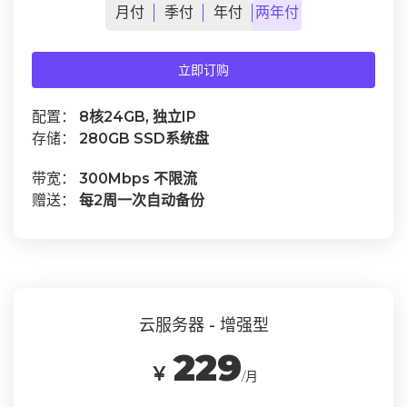
月
付
季
付
年
付
两年
付
立即订购
配置：
8核24GB, 独立IP
存储：
280GB SSD系统盘
带宽：
300Mbps 不限流
赠送：
每2周一次自动备份
云服务器 - 增强型
229
￥
/月