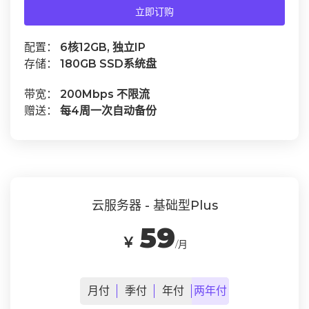
立即订购
配置：
6核12GB, 独立IP
存储：
180GB SSD系统盘
带宽：
200Mbps 不限流
赠送：
每4周一次自动备份
云服务器 - 基础型Plus
59
￥
/月
月
付
季
付
年
付
两年
付