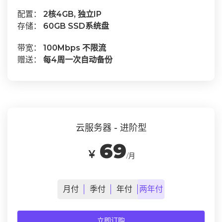
配置：
2核4GB, 独立IP
存储：
60GB SSD系统盘
带宽：
100Mbps 不限流
赠送：
每4周一次自动备份
云服务器 - 进阶型
69
￥
/月
月
付
季
付
年
付
两年
付
立即订购