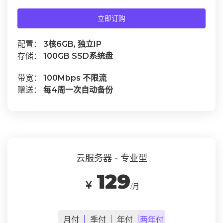
立即订购
配置：
3核6GB, 独立IP
存储：
100GB SSD系统盘
带宽：
100Mbps 不限流
赠送：
每4周一次自动备份
云服务器 - 专业型
129
￥
/月
月
付
季
付
年
付
两年
付