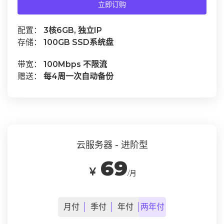
立即订购
配置：
3核6GB, 独立IP
存储：
100GB SSD系统盘
带宽：
100Mbps 不限流
赠送：
每4周一次自动备份
云服务器 - 进阶型
69
￥
/月
月
付
季
付
年
付
两年
付