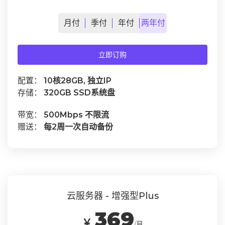
月
付
季
付
年
付
两年
付
立即订购
配置：
10核28GB, 独立IP
存储：
320GB SSD系统盘
带宽：
500Mbps 不限流
赠送：
每2周一次自动备份
云服务器 - 增强型Plus
369
￥
/月