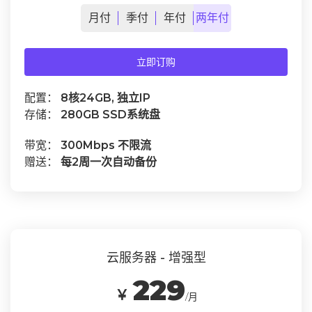
月
付
季
付
年
付
两年
付
立即订购
配置：
8核24GB, 独立IP
存储：
280GB SSD系统盘
带宽：
300Mbps 不限流
赠送：
每2周一次自动备份
云服务器 - 增强型
229
￥
/月