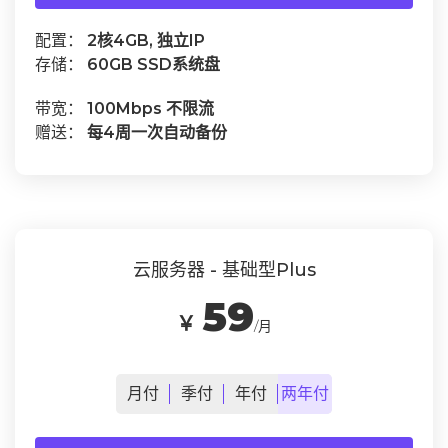
配置：
2核4GB, 独立IP
存储：
60GB SSD系统盘
带宽：
100Mbps 不限流
赠送：
每4周一次自动备份
云服务器 - 基础型Plus
59
￥
/月
月
付
季
付
年
付
两年
付