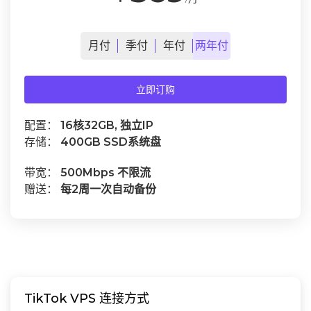
月
付
季
付
年
付
两年
付
立即订购
配置：
16核32GB, 独立IP
存储：
400GB SSD系统盘
带宽：
500Mbps 不限流
赠送：
每2周一次自动备份
TikTok VPS 连接方式