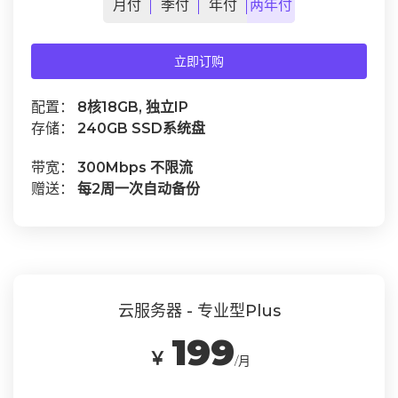
月
付
季
付
年
付
两年
付
立即订购
配置：
8核18GB, 独立IP
存储：
240GB SSD系统盘
带宽：
300Mbps 不限流
赠送：
每2周一次自动备份
云服务器 - 专业型Plus
199
￥
/月