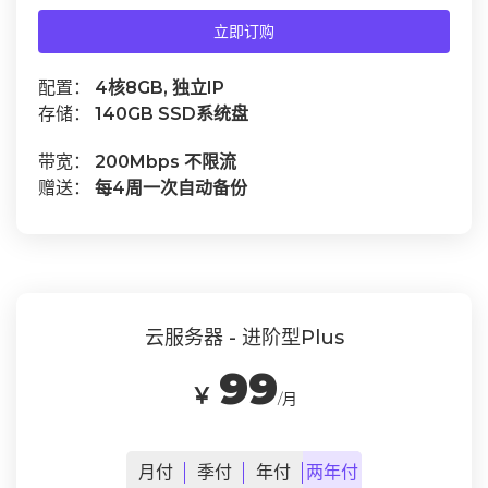
立即订购
配置：
4核8GB, 独立IP
存储：
140GB SSD系统盘
带宽：
200Mbps 不限流
赠送：
每4周一次自动备份
云服务器 - 进阶型Plus
99
￥
/月
月
付
季
付
年
付
两年
付