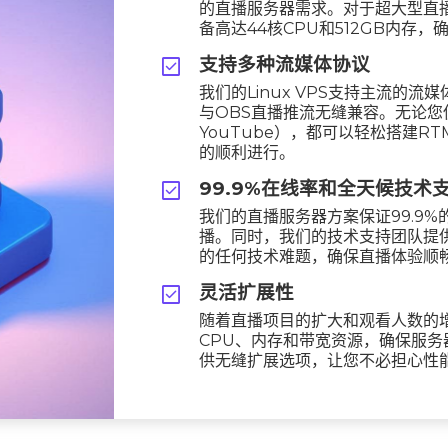
的直播服务器需求。对于超大型直
备高达44核CPU和512GB内存
check_box
支持多种流媒体协议
我们的Linux VPS支持主流的流
与OBS直播推流无缝兼容。无论您使
YouTube），都可以轻松搭建
的顺利进行。
check_box
99.9%在线率和全天候技术
我们的直播服务器方案保证99.9
播。同时，我们的技术支持团队提供
的任何技术难题，确保直播体验顺
check_box
灵活扩展性
随着直播项目的扩大和观看人数的增
CPU、内存和带宽资源，确保服
供无缝扩展选项，让您不必担心性