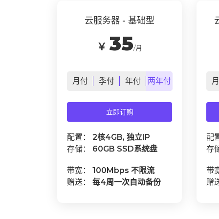
云服务器 - 基础型
35
￥
/月
月
付
季
付
年
付
两年
付
立即订购
配置：
2核4GB, 独立IP
配
存储：
60GB SSD系统盘
存
带宽：
100Mbps 不限流
带
赠送：
每4周一次自动备份
赠