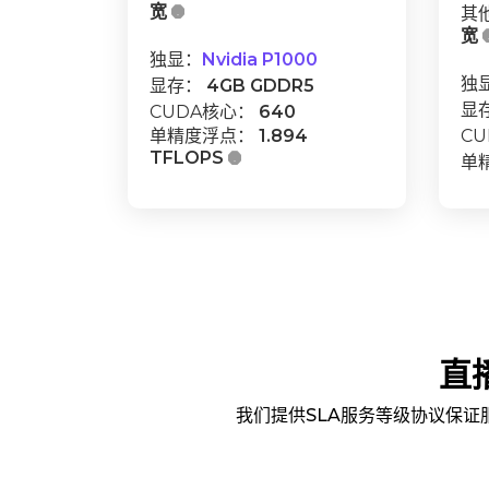
宽

其
宽
独显：
Nvidia P1000
独
显存：
4GB GDDR5
显
CUDA核心：
640
单精度浮点：
1.894
C
TFLOPS

单
直
我们提供SLA服务等级协议保