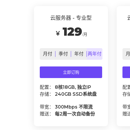
云服务器 - 专业型
129
￥
/月
月
付
季
付
年
付
两年
付
立即订购
配置：
8核18GB, 独立IP
配
存储：
240GB SSD系统盘
存
带宽：
300Mbps 不限流
带
赠送：
每2周一次自动备份
赠