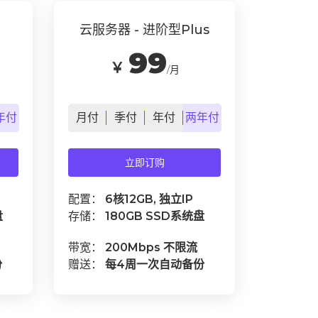
云服务器 - 进阶型Plus
99
￥
/月
年
付
月
付
季
付
年
付
两年
付
立即订购
配置：
6核12GB, 独立IP
盘
存储：
180GB SSD系统盘
带宽：
200Mbps 不限流
份
赠送：
每4周一次自动备份