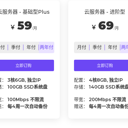
云服务器 - 基础型Plus
云服务器 - 进阶型
59
69
￥
￥
/月
/月
月
付
季
付
年
付
两年
付
月
付
季
付
年
付
两
立即订购
立即订购
置：
3核6GB, 独立IP
配置：
4核8GB, 独立IP
储：
100GB SSD系统盘
存储：
140GB SSD系统
宽：
100Mbps 不限流
带宽：
200Mbps 不限流
送：
每4周一次自动备份
赠送：
每4周一次自动备