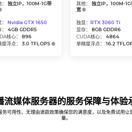
他：
独立IP，100M-1G带
其他：
独立IP，100M-1

宽

显：
Nvidia GTX 1650
独显：
RTX 3060 Ti
存：
4GB GDDR5
显存：
8GB GDDR6
UDA核心：
896
CUDA核心：
4864
精度浮点：
3.0 TFLOPS

单精度浮点：
16.2 TFLO
播流媒体服务器的服务保障与体验
证服务可用性、无理由退款政策确保您的满意度，以及免费试用让
量。