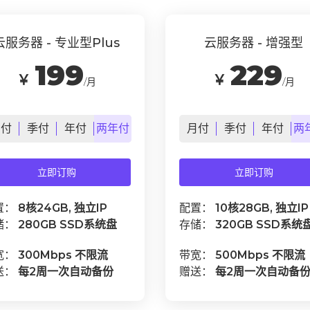
云服务器 - 专业型Plus
云服务器 - 增强型
199
229
￥
￥
/月
/月
月
付
季
付
年
付
两年
付
月
付
季
付
年
付
两
立即订购
立即订购
置：
8核24GB, 独立IP
配置：
10核28GB, 独立IP
储：
280GB SSD系统盘
存储：
320GB SSD系统
宽：
300Mbps 不限流
带宽：
500Mbps 不限流
送：
每2周一次自动备份
赠送：
每2周一次自动备