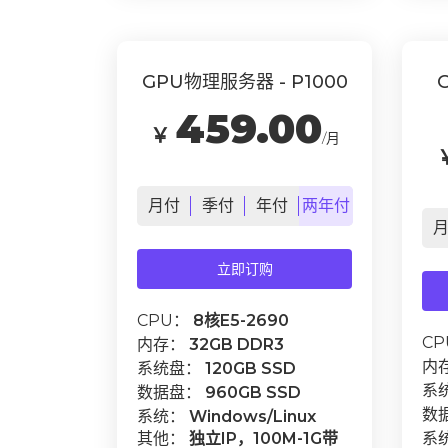
GPU物理服务器 - P1000
459.00
￥
/月
月
付
季
付
年
付
两年
付
立即订购
CPU：
8核E5-2690
C
内存：
32GB DDR3
内
系统盘：
120GB SSD
系
数据盘：
960GB SSD
数
系统：
Windows/Linux
其他：
独立IP，100M-1G带
系