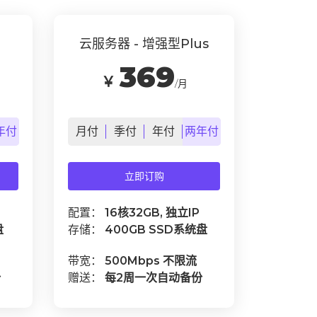
云服务器 - 增强型Plus
369
￥
/月
年
付
月
付
季
付
年
付
两年
付
立即订购
配置：
16核32GB, 独立IP
盘
存储：
400GB SSD系统盘
带宽：
500Mbps 不限流
份
赠送：
每2周一次自动备份