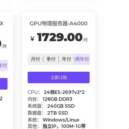
X
GPU物理服务器-A4000
1729.00
￥
0
/月
/月
月
付
季
付
年
付
两年
付
年
付
立即订购
CPU：
24核E5-2697v2*2
2
内存：
128GB DDR3
系统盘：
240GB SSD
数据盘：
2TB SSD
系统：
Windows/Linux
其他：
独立IP，100M-1G带