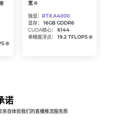
宽

G带
独显：
RTX A4000
显存：
16GB GDDR6
CUDA核心：
6144
单精度浮点：
19.2 TFLOPS

PS

承诺
您亲自体验我们的直播推流服务质