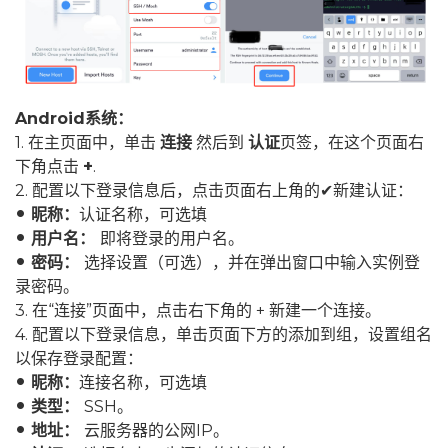
Android系统：
1. 在主页面中，单击
连接
然后到
认证
页签，在这个页面右
下角点击
+
.
2. 配置以下登录信息后，点击页面右上角的✔新建认证：
昵称：
认证名称，可选填
fiber_manual_record
用户名：
即将登录的用户名。
fiber_manual_record
密码：
选择设置（可选），并在弹出窗口中输入实例登
fiber_manual_record
录密码。
3. 在“连接”页面中，点击右下角的 + 新建一个连接。
4. 配置以下登录信息，单击页面下方的添加到组，设置组名
以保存登录配置：
昵称：
连接名称，可选填
fiber_manual_record
类型：
SSH。
fiber_manual_record
地址：
云服务器的公网IP。
fiber_manual_record