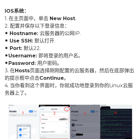
iOS系统：
1. 在主页面中，单击
New Host
.
2. 配置并保存以下登录信息：
Hostname:
云服务器的公网IP.
fiber_manual_record
Use SSH:
默认打开.
fiber_manual_record
Port:
默认22.
fiber_manual_record
Username:
即将登录的用户名。
fiber_manual_record
Password:
用户密码。
fiber_manual_record
3. 在
Hosts
页面选择刚刚配置的云服务器，然后在底部弹出
的提示框中点击
Continue
。
4. 当你看到这个界面时，你就成功地登录到你的Linux云服
务器上了。