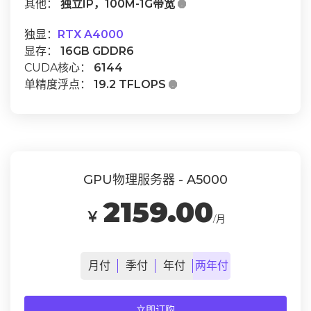
其他：
独立IP，100M-1G带宽

独显：
RTX A4000
显存：
16GB GDDR6
CUDA核心：
6144
单精度浮点：
19.2 TFLOPS

GPU物理服务器 - A5000
2159.00
￥
/月
月
付
季
付
年
付
两年
付
立即订购