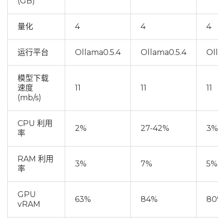
(GB)
量化
4
4
4
运行平台
Ollama0.5.4
Ollama0.5.4
Ol
模型下载
速度
11
11
11
(mb/s)
CPU 利用
2%
27-42%
3%
率
RAM 利用
3%
7%
5%
率
GPU
63%
84%
80
vRAM