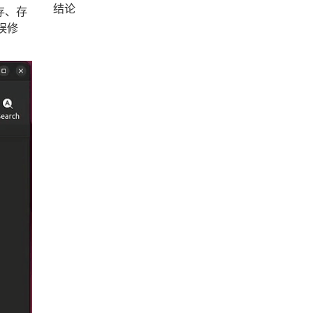
结论
存、存
误修