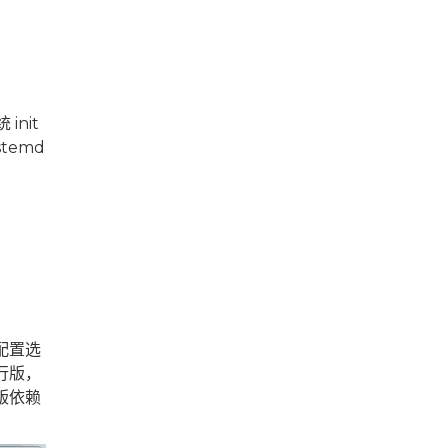
init
temd
配置选
行版，
版依赖