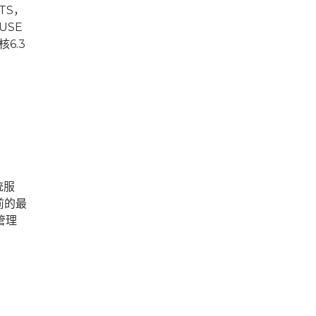
TS，
USE
6.3
统服
前的最
管理