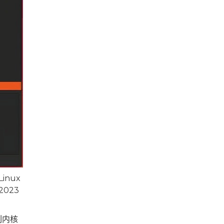
nux
023
列内核