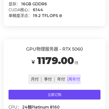
显存：
16GB GDDR6
CUDA核心：
6144
单精度浮点：
19.2 TFLOPS

GPU物理服务器 - RTX 5060
1179.00
￥
/月
月
付
季
付
年
付
两年
付
立即订购
CPU：
24核Platinum 8160