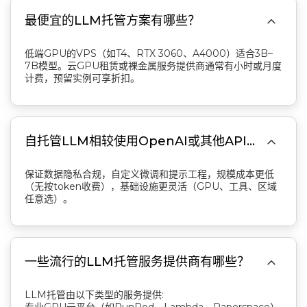

最便宜的LLM托管方案有哪些？
低端GPU的VPS（如T4、RTX 3060、A4000）适合3B–
7B模型。云GPU租赁或裸金属服务提供商通常有小时或月度
计费，预留实例可享折扣。

自托管LLM相较使用OpenAI或其他API的优势？
保证数据隐私合规，自定义微调和提示工程，规模成本更低
（无按token收费），基础设施更灵活（GPU、工具、区域
任意选）。

一些流行的LLM托管服务提供商有哪些？
LLM托管由以下类型的服务提供: