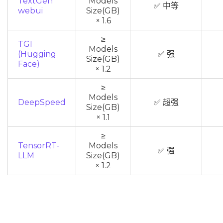
TextGen
Models
✅ 中等
webui
Size(GB)
× 1.6
≥
TGI
Models
(Hugging
✅ 强
Size(GB)
Face)
× 1.2
≥
Models
DeepSpeed
✅ 超强
Size(GB)
× 1.1
≥
TensorRT-
Models
✅ 强
LLM
Size(GB)
× 1.2