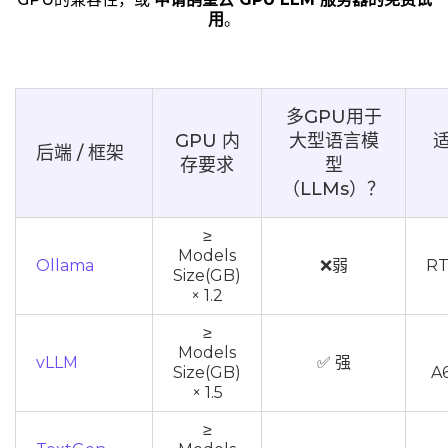
用
。
多GPU用于
GPU 内
大型语言模
后端 / 框架
存要求
型
（LLMs）？
≥
Models
Ollama
❌弱
RT
Size(GB)
× 1.2
≥
Models
vLLM
✅ 强
Size(GB)
A
× 1.5
≥