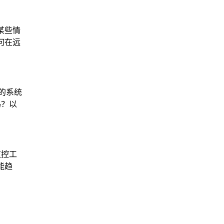
某些情
何在远
的系统
吗？以
监控工
能趋