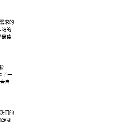
需求的
作站的
择最佳
验
分享了一
适合自
，我们的
确定哪