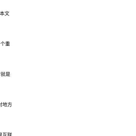
。本文
 个重
管就是
对地方
是互联