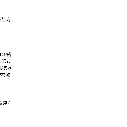
认证方
DP的
以通过
服务器
统被攻
新建立