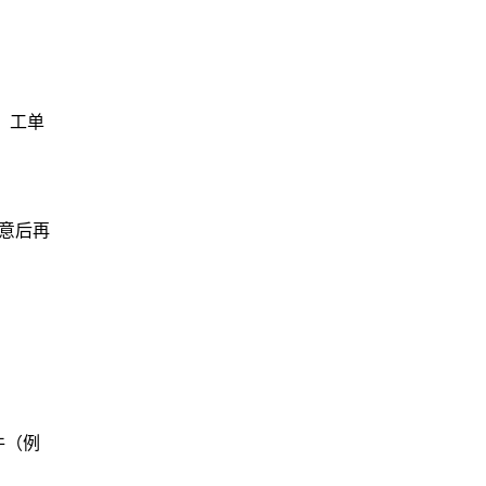
，工单
。
意后再
件（例